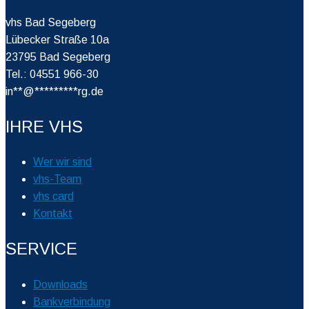
vhs Bad Segeberg
Lübecker Straße 10a
23795 Bad Segeberg
Tel.: 04551 966-30
in
**
@
*********
rg.de
IHRE VHS
Wer wir sind
vhs-Team
vhs card
Kontakt
SERVICE
Downloads
Bankverbindung