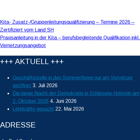
Beitragsnavigation
Kita- Zusatz-/Gruppenleitungsqualifizierung – Termine 2026 –
Zertifiziert vom Land SH
Praxisanleitung in der Kita – berufsbegleitende Qualifikation inkl.
Vernetzungsangebot
+++ AKTUELL +++
Geschäftsstelle in den Sommerferien nur am Vormittag
geöffnet
3. Juli 2026
Die lange Nacht der Demokratie in Schleswig-Holstein am
2. Oktober 2026
4. Juni 2026
Lehrkräfte gesucht
22. Mai 2026
ADRESSE