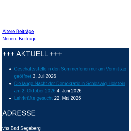
Beitragsnavigation
Ältere Beiträge
Neuere Beiträge
+++ AKTUELL +++
Geschäftsstelle in den Sommerferien nur am Vormittag
geöffnet
3. Juli 2026
Die lange Nacht der Demokratie in Schleswig-Holstein
am 2. Oktober 2026
4. Juni 2026
Lehrkräfte gesucht
22. Mai 2026
ADRESSE
vhs Bad Segeberg