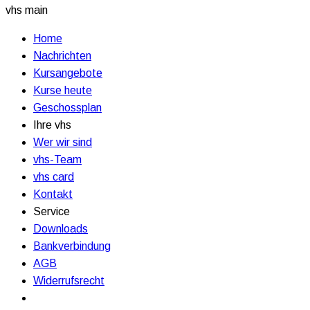
vhs main
Home
Nachrichten
Kursangebote
Kurse heute
Geschossplan
Ihre vhs
Wer wir sind
vhs-Team
vhs card
Kontakt
Service
Downloads
Bankverbindung
AGB
Widerrufsrecht