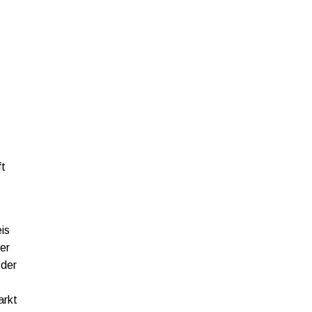
ft
is
er
 der
arkt