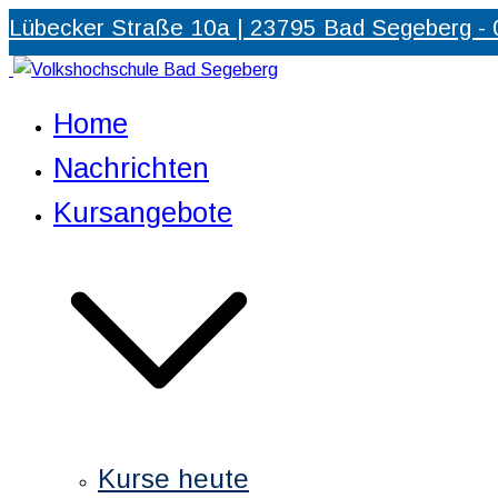
Zum
Lübecker Straße 10a | 23795 Bad Segeberg -
Inhalt
springen
Volkshochschule Bad Segeberg
Partner für Weiterbildung und Qualifizierung
Home
Nachrichten
Kursangebote
Kurse heute