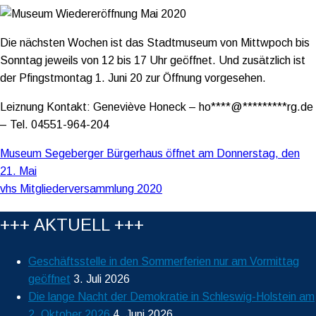
Die nächsten Wochen ist das Stadtmuseum von Mittwpoch bis
Sonntag jeweils von 12 bis 17 Uhr geöffnet. Und zusätzlich ist
der Pfingstmontag 1. Juni 20 zur Öffnung vorgesehen.
Leiznung Kontakt: Geneviève Honeck –
ho
****
@
*********
rg.de
– Tel. 04551-964-204
Beitragsnavigation
Museum Segeberger Bürgerhaus öffnet am Donnerstag, den
21. Mai
vhs Mitgliederversammlung 2020
+++ AKTUELL +++
Geschäftsstelle in den Sommerferien nur am Vormittag
geöffnet
3. Juli 2026
Die lange Nacht der Demokratie in Schleswig-Holstein am
2. Oktober 2026
4. Juni 2026