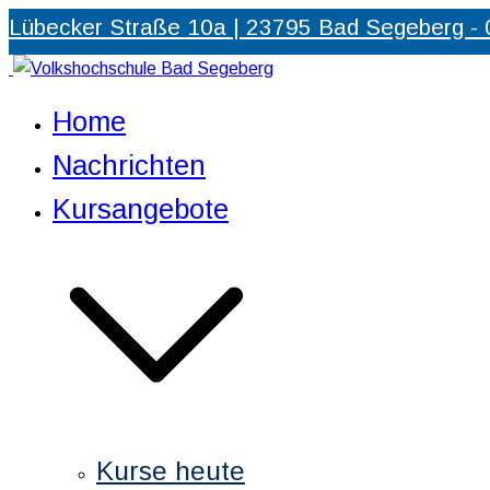
Zum
Lübecker Straße 10a | 23795 Bad Segeberg -
Inhalt
springen
Volkshochschule Bad Segeberg
Partner für Weiterbildung und Qualifizierung
Home
Nachrichten
Kursangebote
Kurse heute