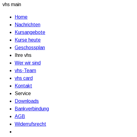
vhs main
Home
Nachrichten
Kursangebote
Kurse heute
Geschossplan
Ihre vhs
Wer wir sind
vhs-Team
vhs card
Kontakt
Service
Downloads
Bankverbindung
AGB
Widerrufsrecht