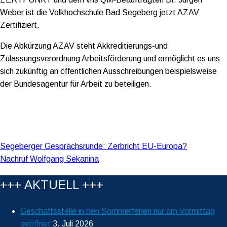
Weber ist die Volkhochschule Bad Segeberg jetzt AZAV
Zertifiziert.
Die Abkürzung AZAV steht Akkreditierungs-und
Zulassungsverordnung Arbeitsförderung und ermöglicht es uns
sich zukünftig an öffentlichen Ausschreibungen beispielsweise
der Bundesagentur für Arbeit zu beteiligen.
Beitragsnavigation
Segeberger Gesprächsrunde: Zerbricht EU-Europa?
Nachruf Wolfgang Sekanina
+++ AKTUELL +++
Geschäftsstelle in den Sommerferien nur am Vormittag
geöffnet
3. Juli 2026