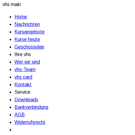
vhs main
Home
Nachrichten
Kursangebote
Kurse heute
Geschossplan
Ihre vhs
Wer wir sind
vhs-Team
vhs card
Kontakt
Service
Downloads
Bankverbindung
AGB
Widerrufsrecht