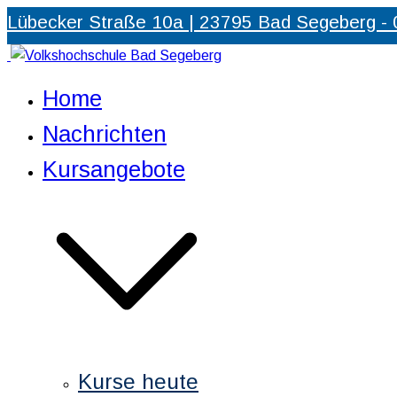
Zum
Lübecker Straße 10a | 23795 Bad Segeberg -
Inhalt
springen
Volkshochschule Bad Segeberg
Partner für Weiterbildung und Qualifizierung
Home
Nachrichten
Kursangebote
Kurse heute