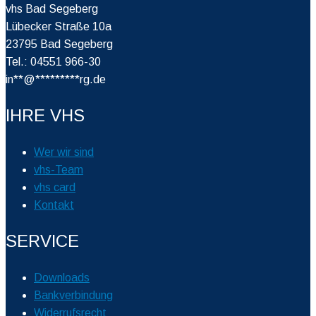
vhs Bad Segeberg
Lübecker Straße 10a
23795 Bad Segeberg
Tel.: 04551 966-30
in
**
@
*********
rg.de
IHRE VHS
Wer wir sind
vhs-Team
vhs card
Kontakt
SERVICE
Downloads
Bankverbindung
Widerrufsrecht