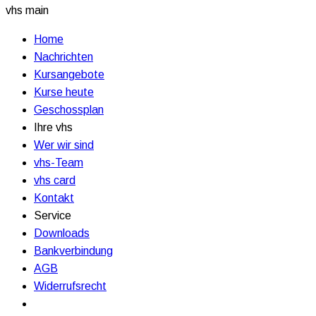
vhs main
Home
Nachrichten
Kursangebote
Kurse heute
Geschossplan
Ihre vhs
Wer wir sind
vhs-Team
vhs card
Kontakt
Service
Downloads
Bankverbindung
AGB
Widerrufsrecht