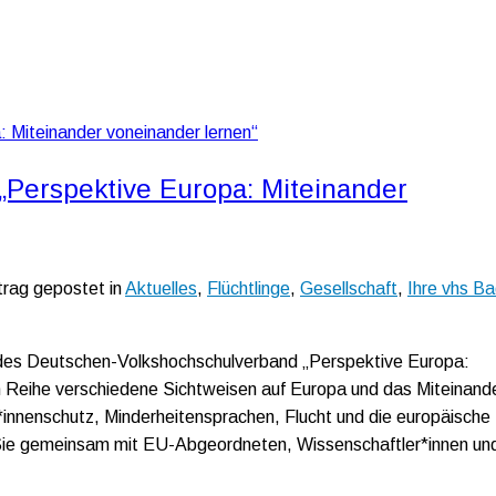
„Perspektive Europa: Miteinander
trag gepostet in
Aktuelles
,
Flüchtlinge
,
Gesellschaft
,
Ihre vhs B
des Deutschen-Volkshochschulverband „Perspektive Europa:
gen Reihe verschiedene Sichtweisen auf Europa und das Miteinande
innenschutz, Minderheitensprachen, Flucht und die europäische
n Sie gemeinsam mit EU-Abgeordneten, Wissenschaftler*innen un