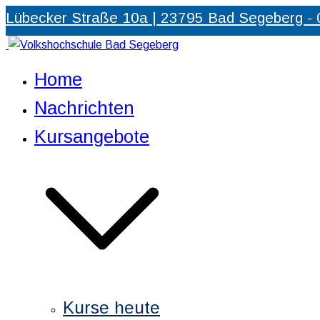
Zum
Lübecker Straße 10a | 23795 Bad Segeberg -
Inhalt
springen
Volkshochschule Bad Segeberg
Partner für Weiterbildung und Qualifizierung
Home
Nachrichten
Kursangebote
Kurse heute