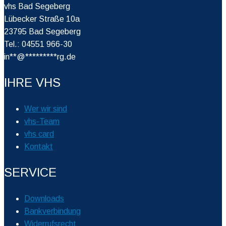
vhs Bad Segeberg
Lübecker Straße 10a
23795 Bad Segeberg
Tel.: 04551 966-30
in
**
@
*********
rg.de
IHRE VHS
Wer wir sind
vhs-Team
vhs card
Kontakt
SERVICE
Downloads
Bankverbindung
Widerrufsrecht