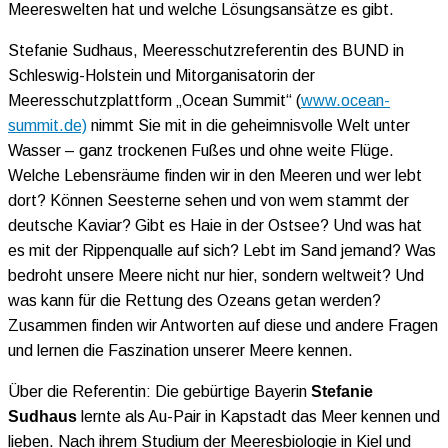
Meereswelten hat und welche Lösungsansätze es gibt.
Stefanie Sudhaus, Meeresschutzreferentin des BUND in
Schleswig-Holstein und Mitorganisatorin der
Meeresschutzplattform „Ocean Summit“ (
www.ocean-
summit.de)
nimmt Sie mit in die geheimnisvolle Welt unter
Wasser – ganz trockenen Fußes und ohne weite Flüge.
Welche Lebensräume finden wir in den Meeren und wer lebt
dort? Können Seesterne sehen und von wem stammt der
deutsche Kaviar? Gibt es Haie in der Ostsee? Und was hat
es mit der Rippenqualle auf sich? Lebt im Sand jemand? Was
bedroht unsere Meere nicht nur hier, sondern weltweit? Und
was kann für die Rettung des Ozeans getan werden?
Zusammen finden wir Antworten auf diese und andere Fragen
und lernen die Faszination unserer Meere kennen.
Über die Referentin: Die gebürtige Bayerin
Stefanie
Sudhaus
lernte als Au-Pair in Kapstadt das Meer kennen und
lieben. Nach ihrem Studium der Meeresbiologie in Kiel und