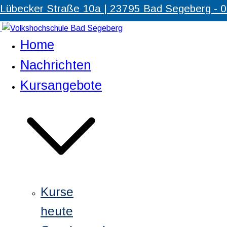
Zum
Lübecker Straße 10a | 23795 Bad Segeberg - 
Inhalt
springen
Home
Volkshochschule Bad Segeberg
Partner für Weiterbildung und Qualifizierung
Nachrichten
Kursangebote
Kurse
heute