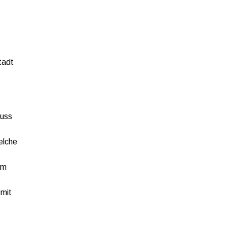
tadt
luss
elche
em
 mit