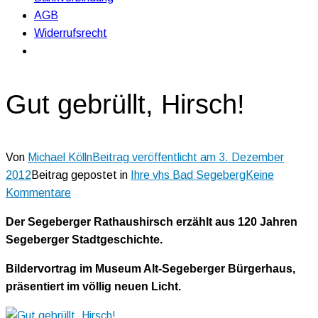
AGB
Widerrufsrecht
Gut gebrüllt, Hirsch!
Von
Michael Kölln
Beitrag veröffentlicht am
3. Dezember
2012
Beitrag gepostet in
Ihre vhs Bad Segeberg
Keine
zu
Kommentare
Gut
Der Segeberger Rathaushirsch erzählt aus 120 Jahren
gebrüllt,
Segeberger Stadtgeschichte.
Hirsch!
Bildervortrag im Museum Alt-Segeberger Bürgerhaus,
präsentiert im völlig neuen Licht.