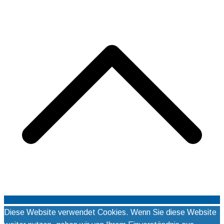
o
s
Diese Website verwendet Cookies. Wenn Sie diese Website