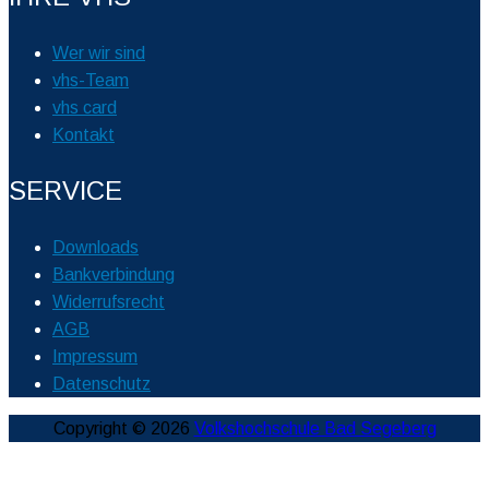
Wer wir sind
vhs-Team
vhs card
Kontakt
SERVICE
Downloads
Bankverbindung
Widerrufsrecht
AGB
Impressum
Datenschutz
Copyright © 2026
Volkshochschule Bad Segeberg