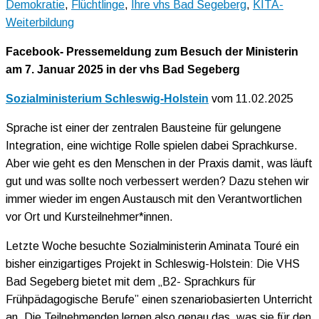
Demokratie
,
Flüchtlinge
,
Ihre vhs Bad Segeberg
,
KITA-
Weiterbildung
Facebook- Pressemeldung zum Besuch der Ministerin
am 7. Januar 2025 in der vhs Bad Segeberg
Sozialministerium Schleswig-Holstein
vom 11.02.2025
Sprache ist einer der zentralen Bausteine für gelungene
Integration, eine wichtige Rolle spielen dabei Sprachkurse.
Aber wie geht es den Menschen in der Praxis damit, was läuft
gut und was sollte noch verbessert werden? Dazu stehen wir
immer wieder im engen Austausch mit den Verantwortlichen
vor Ort und Kursteilnehmer*innen.
Letzte Woche besuchte Sozialministerin Aminata Touré ein
bisher einzigartiges Projekt in Schleswig-Holstein: Die VHS
Bad Segeberg bietet mit dem „B2- Sprachkurs für
Frühpädagogische Berufe” einen szenariobasierten Unterricht
an. Die Teilnehmenden lernen also genau das, was sie für den