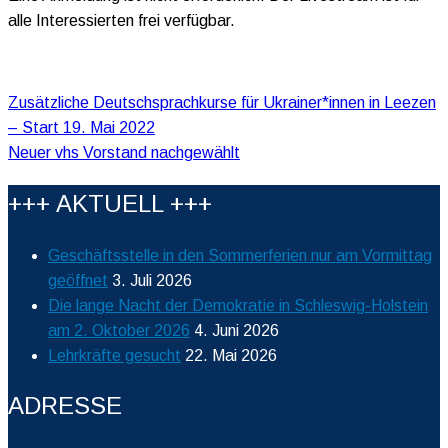
alle Interessierten frei verfügbar.
Beitragsnavigation
Zusätzliche Deutschsprachkurse für Ukrainer*innen in Leezen
– Start 19. Mai 2022
Neuer vhs Vorstand nachgewählt
+++ AKTUELL +++
Geschäftsstelle in den Sommerferien nur am Vormittag
geöffnet
3. Juli 2026
Die lange Nacht der Demokratie in Schleswig-Holstein
am 2. Oktober 2026
4. Juni 2026
Lehrkräfte gesucht
22. Mai 2026
ADRESSE