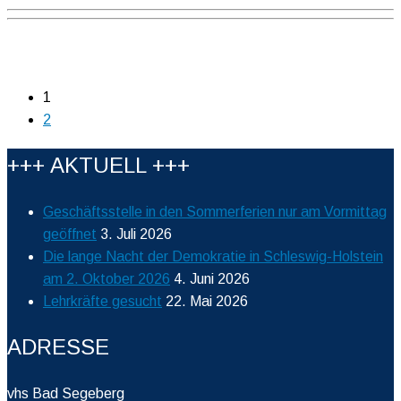
1
2
+++ AKTUELL +++
Geschäftsstelle in den Sommerferien nur am Vormittag
geöffnet
3. Juli 2026
Die lange Nacht der Demokratie in Schleswig-Holstein
am 2. Oktober 2026
4. Juni 2026
Lehrkräfte gesucht
22. Mai 2026
ADRESSE
vhs Bad Segeberg